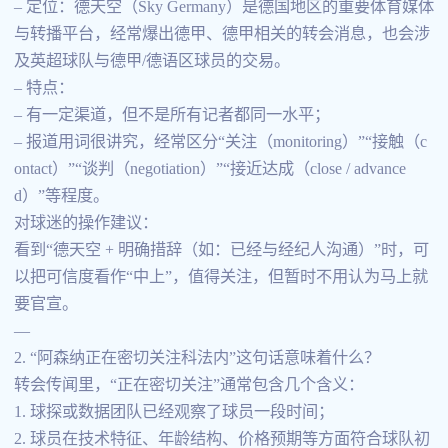
– 定位：德天空（Sky Germany）是德国地区的重要体育媒体
与转播平台，经常爆出德甲、德甲相关的转会消息，也会涉
及英超球队与德甲/德语区球员的交易。
– 特点：
– 有一定渠道，但不是所有记者都同一水平；
– 报道用词很讲究，经常区分“关注（monitoring）”“接触（c
ontact）”“谈判（negotiation）”“接近达成（close / advance
d）”等程度。
对球迷的操作建议：
看到“德天空 + 明确措辞（如：已经与经纪人沟通）”时，可
以把可信度看作“中上”，值得关注，但暂时不用认为马上就
要官宣。
—
2. “阿森纳正在密切关注科法内”这句话意味着什么？
转会传闻里，“正在密切关注”通常包含几个含义：
1. 球探或数据团队已经观察了球员一段时间；
2. 球员在技术特征、年龄结构、价格预期等方面符合球队初