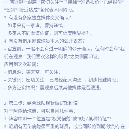
– “感兴趣”“跟踪”“密切关注”“已接触”“准备报价”“已经报价”
“谈判”“接近达成”各代表不同阶段。
3. 有没有多家独立媒体交叉确认？
– 如果只有一家说，保持谨慎；
– 多家从不同渠道佐证，则可信度明显提升。
4. 有没有俱乐部或球员本人的公开表态？
– 官宣前，一般不会有过于明确的公开确认，但有时会有“我
们在观察”“我们喜欢这样的球员”之类侧面印证。
应用到这次新闻：
– 消息源：德天空，可关注；
– 关键词：密切关注 + 已与经纪人沟通 → 初步接触阶段；
– 多方证实情况：需观察后续其他媒体是否跟进。
—
2. 第二步：结合球队现状做逻辑推演
对于阿森纳球迷，可以自问几件事：
1. 阵容中哪一个位置是“板凳偏薄”或“缺少某种特征”？
2. 近期有无伤病隐患严重的球员，或合同即将到期/续约存在