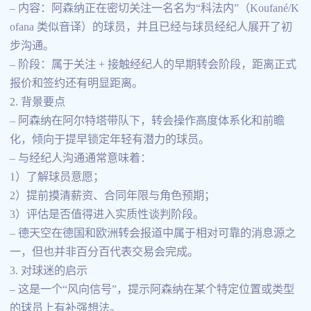
– 内容：阿森纳正在密切关注一名名为“科法内”（Koufané/K
ofana 类似音译）的球员，并且已经与球员经纪人展开了初
步沟通。
– 阶段：属于关注 + 接触经纪人的早期转会阶段，距离正式
报价和签约还有明显距离。
2. 背景要点
– 阿森纳在阿尔特塔带队下，转会操作高度体系化和前瞻
化，倾向于提早锁定年轻有潜力的球员。
– 与经纪人沟通通常意味着：
1）了解球员意愿；
2）提前摸清薪资、合同年限与角色预期；
3）评估是否值得进入实质性谈判阶段。
– 德天空在德国和欧洲转会报道中属于相对可靠的消息源之
一，但也并非百分百代表交易会完成。
3. 对球迷的启示
– 这是一个“风向信号”，提示阿森纳在某个特定位置或类型
的球员上有补强想法。