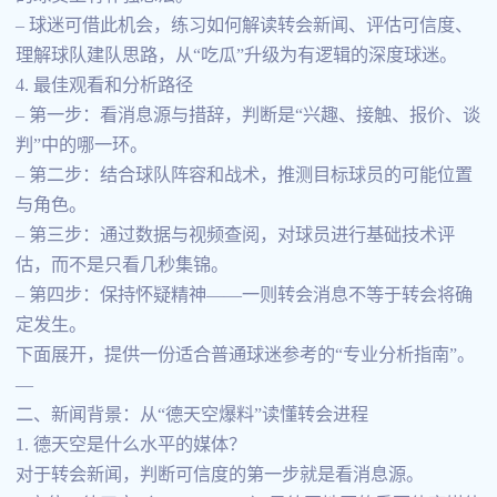
– 球迷可借此机会，练习如何解读转会新闻、评估可信度、
理解球队建队思路，从“吃瓜”升级为有逻辑的深度球迷。
4. 最佳观看和分析路径
– 第一步：看消息源与措辞，判断是“兴趣、接触、报价、谈
判”中的哪一环。
– 第二步：结合球队阵容和战术，推测目标球员的可能位置
与角色。
– 第三步：通过数据与视频查阅，对球员进行基础技术评
估，而不是只看几秒集锦。
– 第四步：保持怀疑精神——一则转会消息不等于转会将确
定发生。
下面展开，提供一份适合普通球迷参考的“专业分析指南”。
—
二、新闻背景：从“德天空爆料”读懂转会进程
1. 德天空是什么水平的媒体？
对于转会新闻，判断可信度的第一步就是看消息源。