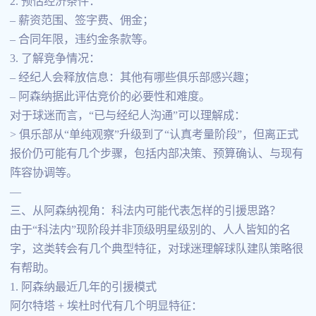
2. 预估经济条件：
– 薪资范围、签字费、佣金；
– 合同年限，违约金条款等。
3. 了解竞争情况：
– 经纪人会释放信息：其他有哪些俱乐部感兴趣；
– 阿森纳据此评估竞价的必要性和难度。
对于球迷而言，“已与经纪人沟通”可以理解成：
> 俱乐部从“单纯观察”升级到了“认真考量阶段”，但离正式
报价仍可能有几个步骤，包括内部决策、预算确认、与现有
阵容协调等。
—
三、从阿森纳视角：科法内可能代表怎样的引援思路？
由于“科法内”现阶段并非顶级明星级别的、人人皆知的名
字，这类转会有几个典型特征，对球迷理解球队建队策略很
有帮助。
1. 阿森纳最近几年的引援模式
阿尔特塔 + 埃杜时代有几个明显特征：